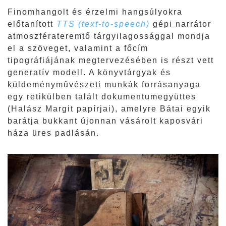
Finomhangolt és érzelmi hangsúlyokra
előtanított
TTS (text-to-speech)
gépi narrátor
atmoszférateremtő tárgyilagossággal mondja
el a szöveget, valamint a főcím
tipográfiájának megtervezésében is részt vett
generatív modell. A könyvtárgyak és
küldeményművészeti munkák forrásanyaga
egy retikülben talált dokumentumegyüttes
(Halász Margit papírjai), amelyre Bátai egyik
barátja bukkant újonnan vásárolt kaposvári
háza üres padlásán.