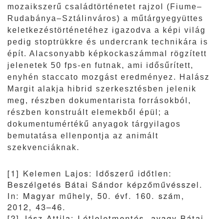
mozaikszerű családtörténetet rajzol (Fiume–
Rudabánya–Sztálinváros) a műtárgyegyüttes
keletkezéstörténetéhez igazodva a képi világ
pedig stoptrükkre és undercrank technikára is
épít. Alacsonyabb képkockaszámmal rögzített
jelenetek 50 fps-en futnak, ami idősűrített,
enyhén staccato mozgást eredményez. Halász
Margit alakja hibrid szerkesztésben jelenik
meg, részben dokumentarista forrásokból,
részben konstruált elemekből épül; a
dokumentumértékű anyagok tárgyilagos
bemutatása ellenpontja az animált
szekvenciáknak.
[1] Kelemen Lajos: Időszerű időtlen:
Beszélgetés Bátai Sándor képzőművésszel.
In: Magyar műhely, 50. évf. 160. szám,
2012, 43–46.
[2] Jász Attila: Létleletmentés, avagy Bátai