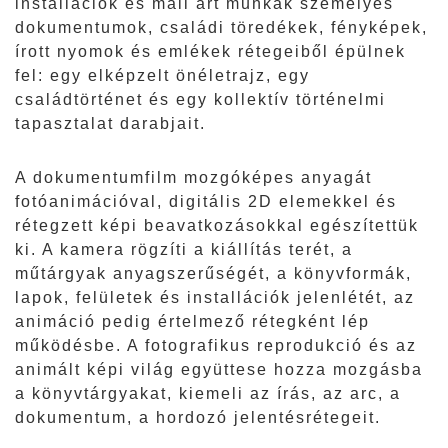
installációk és mail art munkák személyes
dokumentumok, családi töredékek, fényképek,
írott nyomok és emlékek rétegeiből épülnek
fel: egy elképzelt önéletrajz, egy
családtörténet és egy kollektív történelmi
tapasztalat darabjait.
A dokumentumfilm mozgóképes anyagát
fotóanimációval, digitális 2D elemekkel és
rétegzett képi beavatkozásokkal egészítettük
ki. A kamera rögzíti a kiállítás terét, a
műtárgyak anyagszerűségét, a könyvformák,
lapok, felületek és installációk jelenlétét, az
animáció pedig értelmező rétegként lép
működésbe. A fotografikus reprodukció és az
animált képi világ együttese hozza mozgásba
a könyvtárgyakat, kiemeli az írás, az arc, a
dokumentum, a hordozó jelentésrétegeit.