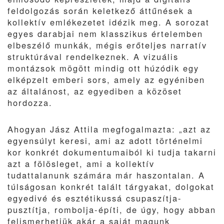
feldolgozás során keletkező áttűnések a
kollektív emlékezetet idézik meg. A sorozat
egyes darabjai nem klasszikus értelemben
elbeszélő munkák, mégis erőteljes narratív
struktúrával rendelkeznek. A vizuális
montázsok mögött mindig ott húzódik egy
elképzelt emberi sors, amely az egyéniben
az általánost, az egyediben a közöset
hordozza.
Ahogyan Jász Attila megfogalmazta: „azt az
egyensúlyt keresi, ami az adott történelmi
kor konkrét dokumentumaiból ki tudja takarni
azt a fölösleget, ami a kollektív
tudattalanunk számára már haszontalan. A
túlságosan konkrét talált tárgyakat, dolgokat
egyedivé és esztétikussá csupaszítja-
pusztítja, rombolja-építi, de úgy, hogy abban
felismerhetjük akár a saját magunk