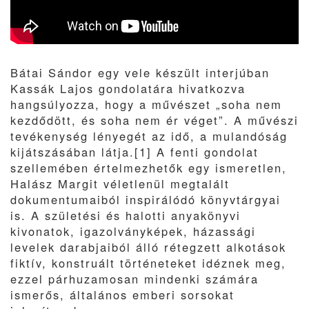
Bátai Sándor egy vele készült interjúban
Kassák Lajos gondolatára hivatkozva
hangsúlyozza, hogy a művészet „soha nem
kezdődött, és soha nem ér véget”. A művészi
tevékenység lényegét az idő, a mulandóság
kijátszásában látja.[1] A fenti gondolat
szellemében értelmezhetők egy ismeretlen,
Halász Margit véletlenül megtalált
dokumentumaiból inspirálódó könyvtárgyai
is. A születési és halotti anyakönyvi
kivonatok, igazolványképek, házassági
levelek darabjaiból álló rétegzett alkotások
fiktív, konstruált történeteket idéznek meg,
ezzel párhuzamosan mindenki számára
ismerős, általános emberi sorsokat