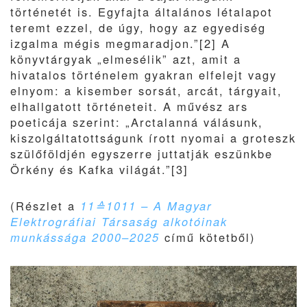
történetét is. Egyfajta általános létalapot
teremt ezzel, de úgy, hogy az egyediség
izgalma mégis megmaradjon.”[2] A
könyvtárgyak „elmesélik” azt, amit a
hivatalos történelem gyakran elfelejt vagy
elnyom: a kisember sorsát, arcát, tárgyait,
elhallgatott történeteit. A művész ars
poeticája szerint: „Arctalanná válásunk,
kiszolgáltatottságunk írott nyomai a groteszk
szülőföldjén egyszerre juttatják eszünkbe
Örkény és Kafka világát.”[3]
(Részlet a
11
≙1011
– A Magyar
Elektrogr
áfiai T
ársas
ág alkot
óinak
munk
áss
ága 2000
–2025
című kötetből)