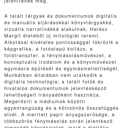
jelenítenek meg.
A talált tárgyak és dokumentumok digitális
és manuális eljárásokkal könyvtárgyakká,
vizuális narratívákká alakulnak; Halász
Margit életéből új mitológiát teremt.
Alkotásai kivételes pontossággal tükrözik a
képgrafika, a fotóalapú kollázs, a
fotótranszfer, a fénymásolásművészet, a
konceptuális irodalom és a könyvművészet
egymásra épülését és egymásmellettiségét.
Munkáiban általában nem uralkodik a
digitális technológia; a talált fotók és
hivatalos dokumentumok jelentésképző
lehetőségeit irányadóként használja.
Megerősíti a médiumok közötti
egyenrangúság és a kölcsönös összefüggés
elvét. A merített papír anyagszerűsége, a
többszörös fénymásolás során jelentkező
elmosódó képrészletek, majd a digitális