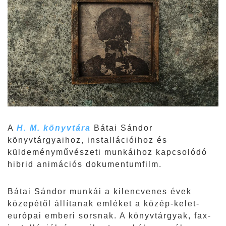
A
H. M. könyvtára
Bátai Sándor
könyvtárgyaihoz, installációihoz és
küldeményművészeti munkáihoz kapcsolódó
hibrid animációs dokumentumfilm.
Bátai Sándor munkái a kilencvenes évek
közepétől állítanak emléket a közép-kelet-
európai emberi sorsnak. A könyvtárgyak, fax-