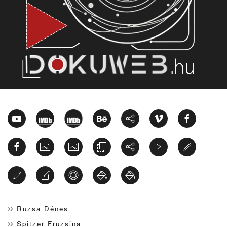
© Ruzsa Dénes
© Spitzer Fruzsina