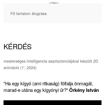
Fő tartalom átugrása
KÉRDÉS
mesterséges intelligencia asszisztenciájával készült 2D
animáció (1', 2024)
"Ha egy kígyó (ami ritkaság) fölfalja önmagát,
marad-e utána egy kígyónyi űr?"
Örkény István