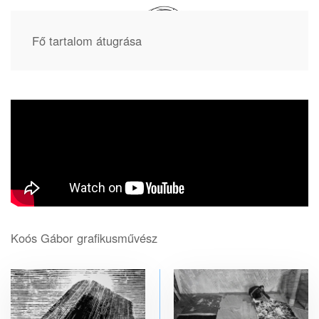
Fő tartalom átugrása
Koós Gábor grafikusművész