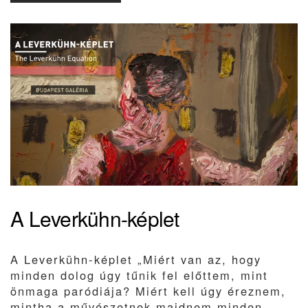
A Leverkühn-képlet
A Leverkühn-képlet „Miért van az, hogy
minden dolog úgy tűnik fel előttem, mint
önmaga paródiája? Miért kell úgy éreznem,
mintha a művészetnek majdnem minden…