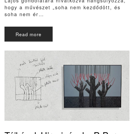
Lajos gondolatára hivatkozva hangsúlyozza,
hogy a művészet „soha nem kezdődött, és
soha nem ér…
Read more