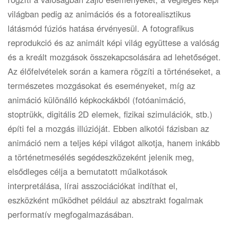
világban pedig az animációs és a fotorealisztikus
látásmód fúziós hatása érvényesül. A fotografikus
reprodukció és az animált képi világ együttese a valóság
és a kreált mozgások összekapcsolására ad lehetőséget.
Az élőfelvételek során a kamera rögzíti a történéseket, a
természetes mozgásokat és eseményeket, míg az
animáció különálló képkockákból (fotóanimáció,
stoptrükk, digitális 2D elemek, fizikai szimulációk, stb.)
építi fel a mozgás illúzióját. Ebben alkotói fázisban az
animáció nem a teljes képi világot alkotja, hanem inkább
a történetmesélés segédeszközeként jelenik meg,
elsődleges célja a bemutatott műalkotások
interpretálása, lírai asszociációkat indíthat el,
eszközként működhet például az absztrakt fogalmak
performatív megfogalmazásában.