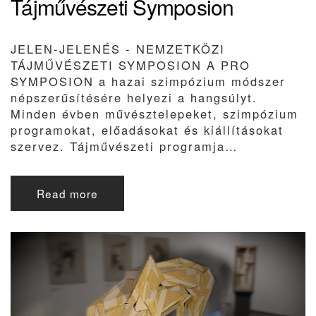
Tájművészeti Symposion
JELEN-JELENÉS - NEMZETKÖZI
TÁJMŰVÉSZETI SYMPOSION A PRO
SYMPOSION a hazai szimpózium módszer
népszerűsítésére helyezi a hangsúlyt.
Minden évben művésztelepeket, szimpózium
programokat, előadásokat és kiállításokat
szervez. Tájművészeti programja…
Read more